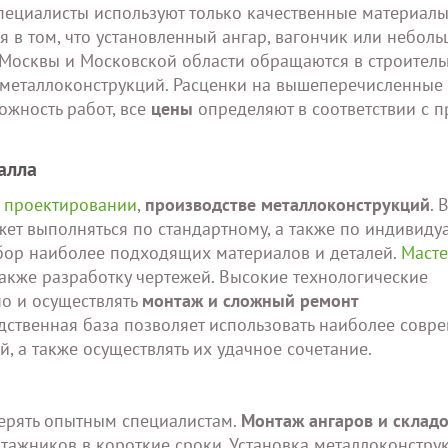
ециалисты используют только качественные материалы
я в том, что установленный ангар, вагончик или небол
 Москвы и Московской области обращаются в строител
т металлоконструкций. Расценки на вышеперечисленные
ожность работ, все
цены
определяют в соответствии с п
алла
а
проектировании
,
производстве металлоконструкций
. 
жет выполняться по стандартному, а также по индивиду
дбор наиболее подходящих материалов и деталей.
Маст
также разработку чертежей. Высокие технологические
но и осуществлять
монтаж и сложный ремонт
одственная база позволяет использовать наиболее совр
, а также осуществлять их удачное сочетание.
ерять опытным специалистам.
Монтаж ангаров и склад
тажников в короткие сроки. Установка металлоконстру