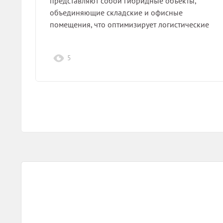
представляют собой гибридные объекты,
объединяющие складские и офисные
помещения, что оптимизирует логистические
процессы и снижает затраты на…
5