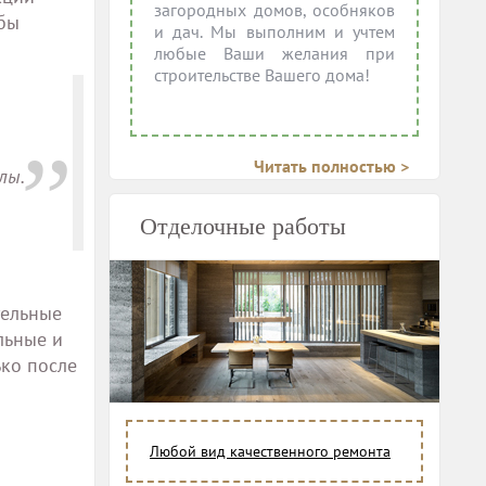
загородных домов, особняков
обы
и дач. Мы выполним и учтем
любые Ваши желания при
строительстве Вашего дома!
Читать полностью >
лы.
Отделочные работы
тельные
льные и
ько после
Любой вид качественного ремонта