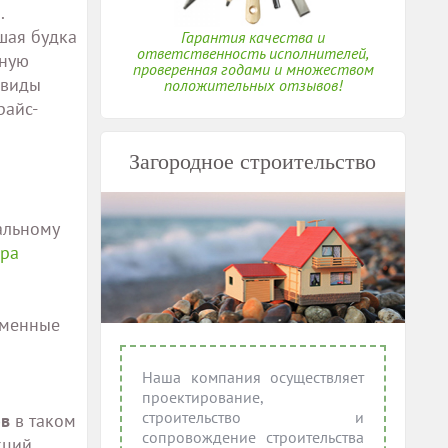
.
ьшая будка
Гарантия качества и
ответственность исполнителей,
ьную
проверенная годами и множеством
 виды
положительных отзывов!
райс-
Загородное строительство
В
альному
ера
еменные
Наша компания осуществляет
проектирование,
строительство и
ов
в таком
сопровождение строительства
кций