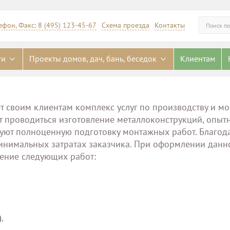
ефон, Факс: 8 (495) 123-45-67
Схема проезда
Контакты
Искать
ги
Проекты домов, дач, бань, беседок
Клиентам
т своим клиентам комплекс услуг по производству и м
ет проводиться изготовление металлоконструкций, опыт
зуют полноценную подготовку монтажных работ. Благод
минимальных затратах заказчика. При оформлении данн
нение следующих работ:
.