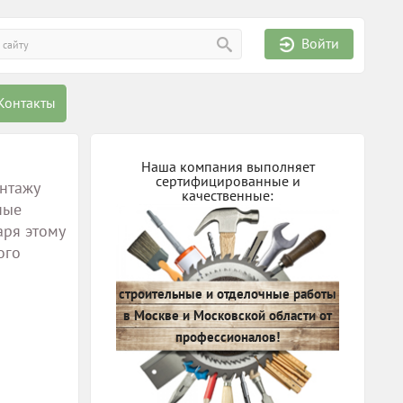
Войти
Контакты
Наша компания выполняет
сертифицированные и
онтажу
качественные:
ные
аря этому
ого
строительные и отделочные работы
в Москве и Московской области от
профессионалов!