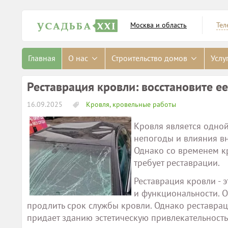
Москва и область
Тел
Главная
О нас
Строительство домов
Услу
Реставрация кровли: восстановите е
16.09.2025
Кровля, кровельные работы
Кровля является одной
непогоды и влияния в
Однако со временем к
требует реставрации.
Реставрация кровли - 
и функциональности. О
продлить срок службы кровли. Однако реставрац
придает зданию эстетическую привлекательност