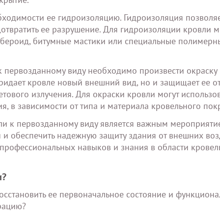
обходимости ее гидроизоляцию. Гидроизоляция позволя
дотвратить ее разрушение. Для гидроизоляции кровли 
рубероид, битумные мастики или специальные полимерн
к первозданному виду необходимо произвести окраску
придает кровле новый внешний вид, но и защищает ее о
тового излучения. Для окраски кровли могут использо
я, в зависимости от типа и материала кровельного пок
вли к первозданному виду является важным мероприяти
 и обеспечить надежную защиту здания от внешних воз
 профессиональных навыков и знания в области крове
и?
восстановить ее первоначальное состояние и функциона
рацию?