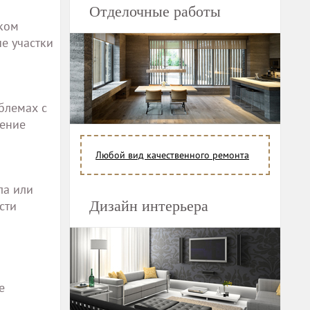
Отделочные работы
аком
е участки
блемах с
вение
Любой вид качественного ремонта
ла или
Дизайн интерьера
сти
е