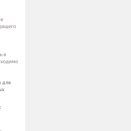
ия
одящего
ь в
бходимо
и для
ых
х