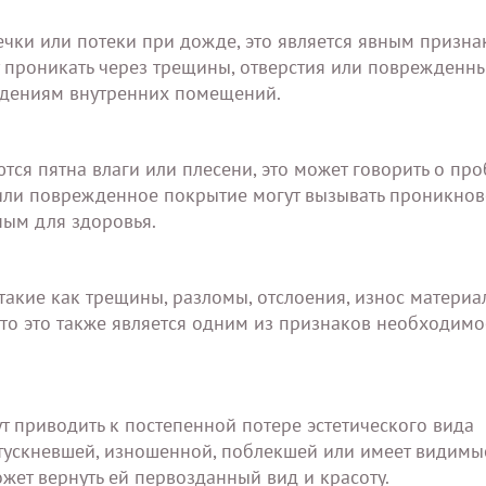
течки или потеки при дожде, это является явным призн
проникать через трещины, отверстия или поврежденны
ждениям внутренних помещений.
тся пятна влаги или плесени, это может говорить о про
 или поврежденное покрытие могут вызывать проникно
ным для здоровья.
акие как трещины, разломы, отслоения, износ материа
то это также является одним из признаков необходимо
 приводить к постепенной потере эстетического вида
отускневшей, изношенной, поблекшей или имеет видимы
жет вернуть ей первозданный вид и красоту.