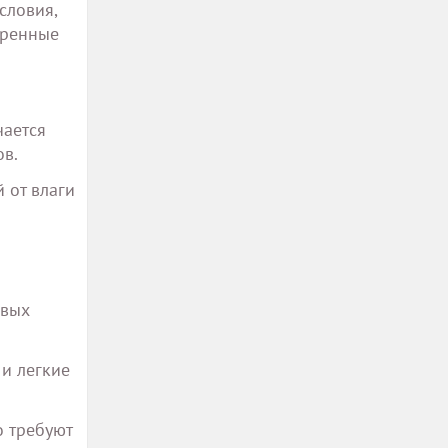
словия,
еренные
чается
ов.
 от влаги
овых
 и легкие
о требуют