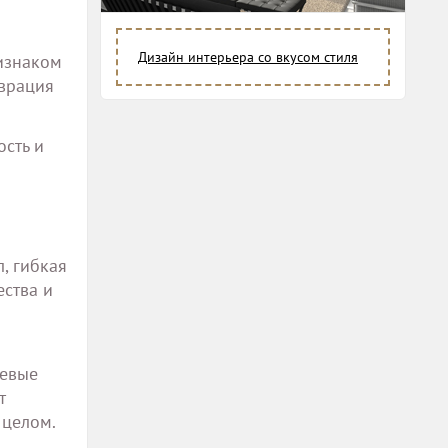
Дизайн интерьера со вкусом стиля
ризнаком
аврация
сть и
, гибкая
ства и
цевые
т
 целом.