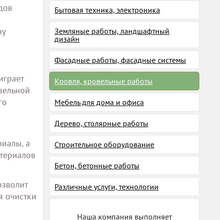
дов
Бытовая техника, электроника
ну
Земляные работы, ландшафтный
дизайн
Фасадные работы, фасадные системы
играет
Кровля, кровельные работы
вельной
го
Мебель для дома и офиса
Дерево, столярные работы
иалы, а
Строительное оборудование
атериалов
Бетон, бетонные работы
озволит
Различные услуги, технологии
я очистки
Наша компания выполняет