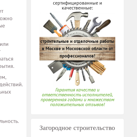
сертифицированные и
качественные:
ет
можно
ые
строительные и отделочные работы
 или
в Москве и Московской области от
т
профессионалов!
ваться
рытия.
ем,
действий.
Гарантия качества и
льных
ответственность исполнителей,
проверенная годами и множеством
положительных отзывов!
льность.
Загородное строительство