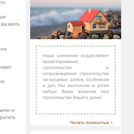
это
ные
 вызвать
что
Наша компания осуществляет
проектирование,
может
строительство и
сопровождение строительства
загородных домов, особняков
но
и дач. Мы выполним и учтем
любые Ваши желания при
строительстве Вашего дома!
ными и
ратить
Читать полностью >