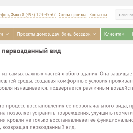
ефон, Факс: 8 (495) 123-45-67
Схема проезда
Контакты
Искать
ги
Проекты домов, дач, бань, беседок
Клиентам
е первозданный вид
 из самых важных частей любого здания. Она защищает
нешней среды, создавая комфортные условия проживан
ровля изнашивается, подвергается различным воздейст
это процесс восстановления ее первоначального вида, 
на позволяет устранить повреждения, улучшить гермети
ия кровли не только восстанавливает ее функционально
ь, возвращая первозданный вид.