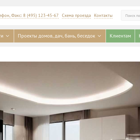
ефон, Факс: 8 (495) 123-45-67
Схема проезда
Контакты
Искать
ги
Проекты домов, дач, бань, беседок
Клиентам