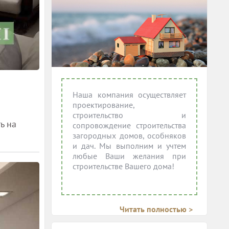
Наша компания осуществляет
проектирование,
строительство и
ь на
сопровождение строительства
загородных домов, особняков
и дач. Мы выполним и учтем
любые Ваши желания при
строительстве Вашего дома!
Читать полностью >