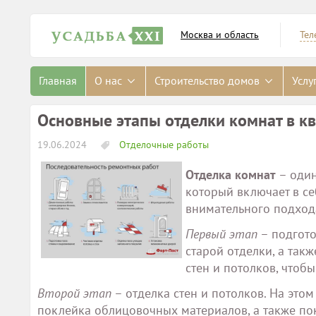
Москва и область
Тел
Главная
О нас
Строительство домов
Услу
Основные этапы отделки комнат в кв
19.06.2024
Отделочные работы
Отделка комнат
– один
который включает в се
внимательного подход
Первый этап
– подгото
старой отделки, а так
стен и потолков, чтоб
Второй этап
– отделка стен и потолков. На этом
поклейка облицовочных материалов, а также по