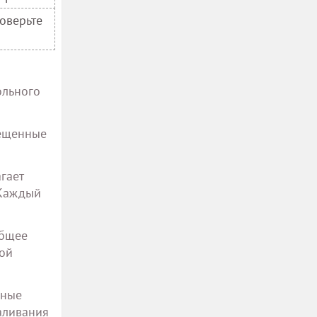
роверьте
ольного
мещенные
гает
 Каждый
общее
кой
дные
аливания