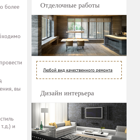
Отделочные работы
го более
обходимо
 провести
Любой вид качественного ремонта
й
ения, вы
Дизайн интерьера
стиль
.д.) и