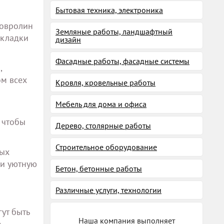
Бытовая техника, электроника
ковролин
Земляные работы, ландшафтный
укладки
дизайн
Фасадные работы, фасадные системы
,
ом всех
Кровля, кровельные работы
Мебель для дома и офиса
 чтобы
Дерево, столярные работы
Строительное оборудование
рых
 и уютную
Бетон, бетонные работы
Различные услуги, технологии
ут быть
Наша компания выполняет
е