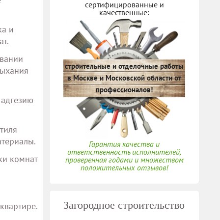
сертифицированные и
качественные:
ка и
ат.
овании
строительные и отделочные работы
сыхания
в Москве и Московской области от
профессионалов!
 адгезию
стиля
атериалы.
Гарантия качества и
ответственность исполнителей,
ки комнат
проверенная годами и множеством
положительных отзывов!
Загородное строительство
квартире.