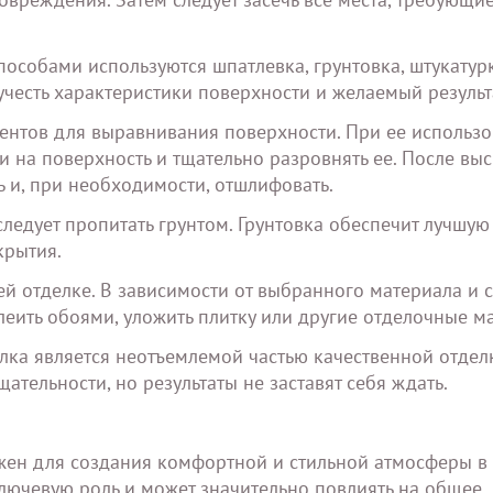
особами используются шпатлевка, грунтовка, штукатур
учесть характеристики поверхности и желаемый результ
ентов для выравнивания поверхности. При ее использ
 на поверхность и тщательно разровнять ее. После вы
ь и, при необходимости, отшлифовать.
следует пропитать грунтом. Грунтовка обеспечит лучшую
крытия.
ей отделке. В зависимости от выбранного материала и 
леить обоями, уложить плитку или другие отделочные м
лка является неотъемлемой частью качественной отдел
щательности, но результаты не заставят себя ждать.
жен для создания комфортной и стильной атмосферы в 
лючевую роль и может значительно повлиять на общее