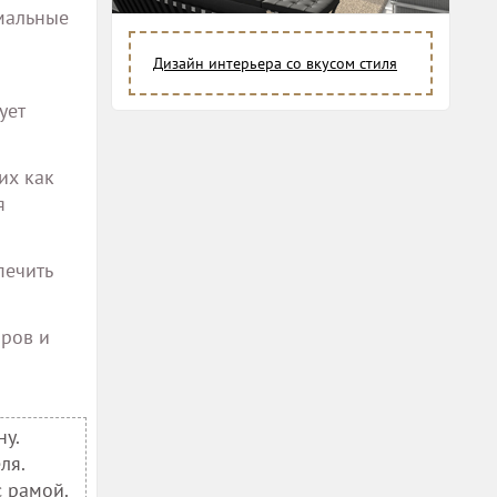
мальные
Дизайн интерьера со вкусом стиля
ует
их как
я
печить
оров и
ну.
ля.
 рамой.