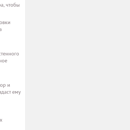
а, чтобы
новки
а
стенного
ное
ор и
идаст ему
х