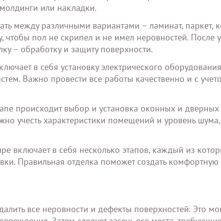
 молдинги или накладки.
ать между различными вариантами – ламинат, паркет, 
, чтобы пол не скрипел и не имел неровностей. После 
у – обработку и защиту поверхности.
ключает в себя установку электрического оборудования
стем. Важно провести все работы качественно и с учет
тапе происходит выбор и установка оконных и дверных
Важно учесть характеристики помещений и уровень шума,
ире включает в себя несколько этапов, каждый из кото
овки. Правильная отделка поможет создать комфортную
лить все неровности и дефекты поверхностей. Это мог
овреждения. Затем следует засечь все места, требующи