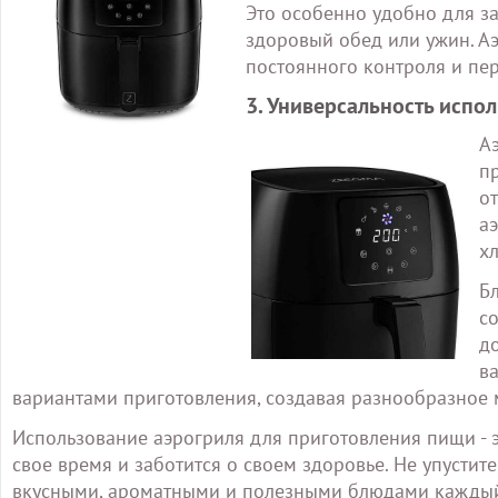
Это особенно удобно для з
здоровый обед или ужин. Аэ
постоянного контроля и пе
3. Универсальность испо
А
п
о
а
х
Б
с
д
в
вариантами приготовления, создавая разнообразное 
Использование аэрогриля для приготовления пищи - э
свое время и заботится о своем здоровье. Не упустит
вкусными, ароматными и полезными блюдами каждый