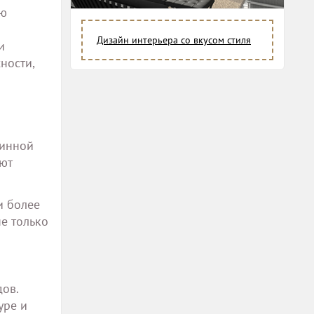
ию
Дизайн интерьера со вкусом стиля
и
ности,
ринной
ют
и более
е только
ов.
уре и