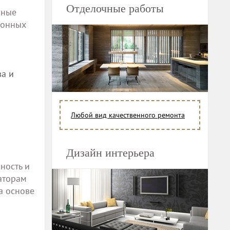
Отделочные работы
нные
ионных
ва и
Любой вид качественного ремонта
Дизайн интерьера
ность и
аторам
а основе