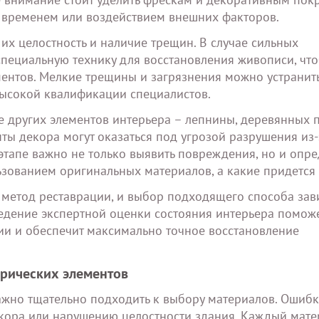
ы временем или воздействием внешних факторов.
их целостность и наличие трещин. В случае сильных
специальную технику для восстановления живописи, чт
ентов. Мелкие трещины и загрязнения можно устранить
 высокой квалификации специалистов.
 других элементов интерьера – лепнины, деревянных п
ы декора могут оказаться под угрозой разрушения из-
этапе важно не только выявить повреждения, но и опре
ьзованием оригинальных материалов, а какие придется 
метод реставрации, и выбор подходящего способа зави
ведение экспертной оценки состояния интерьера помож
и и обеспечит максимально точное восстановление
орических элементов
ажно тщательно подходить к выбору материалов. Ошибк
декора или нарушению целостности здания. Каждый мате