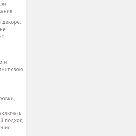
али
дания.
 декоре.
 не
е,
о и
анит свою
ровки,
включать
ой подход
ение