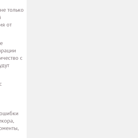
не только
й
ия от
ие
аврации
ичество с
удут
с
 ошибки
екора,
оменты,