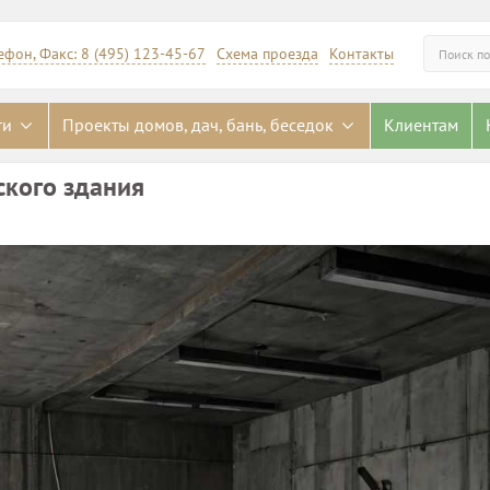
ефон, Факс: 8 (495) 123-45-67
Схема проезда
Контакты
Искать
ги
Проекты домов, дач, бань, беседок
Клиентам
ского здания