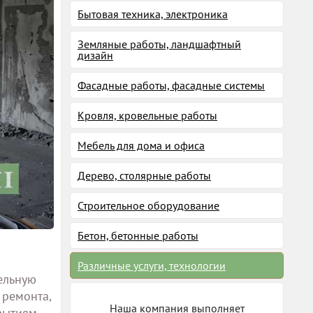
Бытовая техника, электроника
Земляные работы, ландшафтный
дизайн
Фасадные работы, фасадные системы
Кровля, кровельные работы
Мебель для дома и офиса
Дерево, столярные работы
Строительное оборудование
Бетон, бетонные работы
Различные услуги, технологии
ельную
 ремонта,
Наша компания выполняет
рытиям,