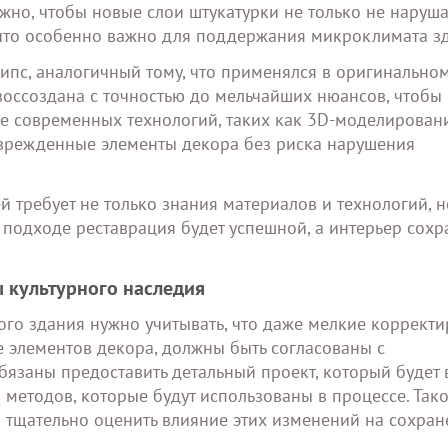
жно, чтобы новые слои штукатурки не только не наруш
 что особенно важно для поддержания микроклимата з
ипс, аналогичный тому, что применялся в оригинальном
воссоздана с точностью до мельчайших нюансов, чтобы
е современных технологий, таких как 3D-моделировани
оврежденные элементы декора без риска нарушения
 требует не только знания материалов и технологий, н
м подходе реставрация будет успешной, а интерьер сохр
 культурного наследия
го здания нужно учитывать, что даже мелкие корректи
е элементов декора, должны быть согласованы с
язаны предоставить детальный проект, который будет 
 методов, которые будут использованы в процессе. Так
я тщательно оценить влияние этих изменений на сохран