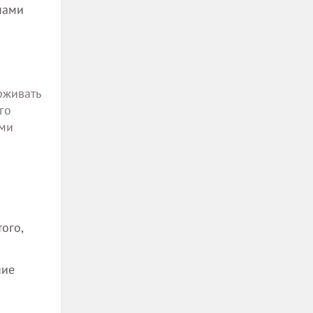
мами
рживать
го
ыми
ого,
ние