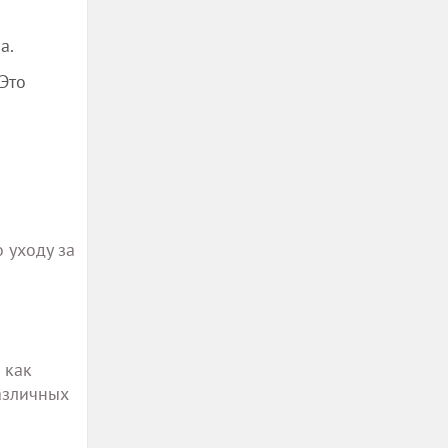
а.
Это
 уходу за
 как
азличных