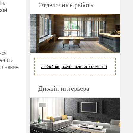
ть
Отделочные работы
кой
хся
ечить
полнение
Любой вид качественного ремонта
Дизайн интерьера