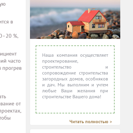
мую
тся в
0–20 %,
фициент
Наша компания осуществляет
вий часто
проектирование,
строительство и
й прогрев
сопровождение строительства
загородных домов, особняков
и дач. Мы выполним и учтем
любые Ваши желания при
ать
строительстве Вашего дома!
вание от
проектах,
чтобы
Читать полностью >