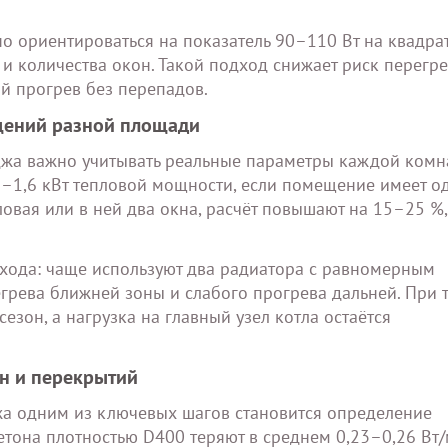
о ориентироваться на показатель 90–110 Вт на квадра
 и количества окон. Такой подход снижает риск перегр
й прогрев без перепадов.
щений разной площади
джа важно учитывать реальные параметры каждой комн
–1,6 кВт тепловой мощности, если помещение имеет о
ловая или в ней два окна, расчёт повышают на 15–25 %
хода: чаще используют два радиатора с равномерным
грева ближней зоны и слабого прогрева дальней. При 
езон, а нагрузка на главный узел котла остаётся
ен и перекрытий
жа одним из ключевых шагов становится определение
етона плотностью D400 теряют в среднем 0,23–0,26 Вт/м