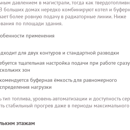
ьным давлением в магистрали, тогда как твердотоплив
. В больших домах нередко комбинируют котел и буфер
ивает более ровную подачу в радиаторные линии. Ниже
ования по площади здания.
обенности применения
дходит для двух контуров и стандартной разводки
ебуется тщательная настройка подачи при работе сразу
скольких зон
комендуется буферная ёмкость для равномерного
спределения нагрузки
тип топлива, уровень автоматизации и доступность се
ить стабильный прогрев даже в периоды максимального
ольким этажам