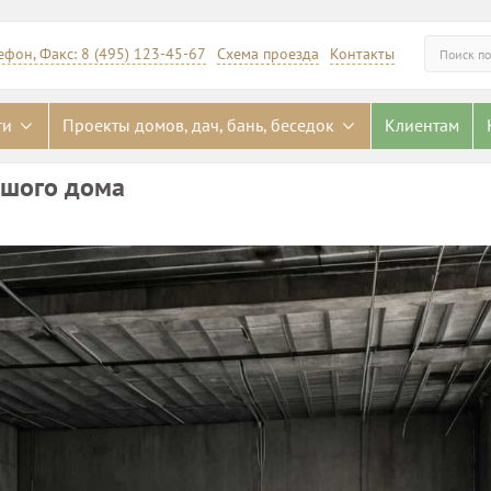
ефон, Факс: 8 (495) 123-45-67
Схема проезда
Контакты
Искать
ги
Проекты домов, дач, бань, беседок
Клиентам
ьшого дома