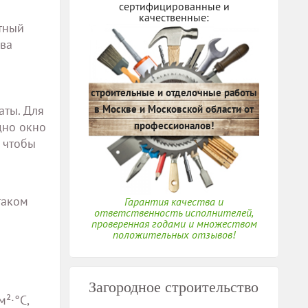
сертифицированные и
качественные:
тный
ева
строительные и отделочные работы
аты. Для
в Москве и Московской области от
дно окно
профессионалов!
, чтобы
таком
Гарантия качества и
ответственность исполнителей,
проверенная годами и множеством
положительных отзывов!
Загородное строительство
²·°C,