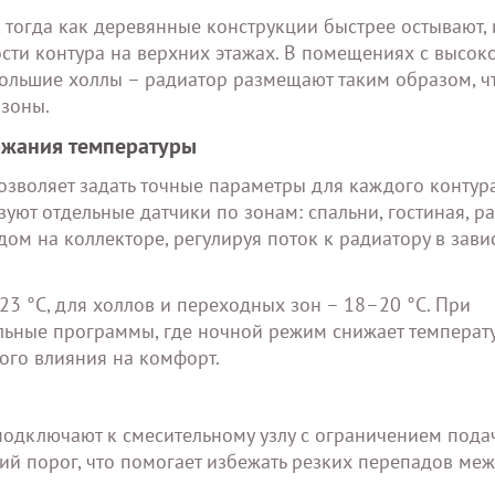
тогда как деревянные конструкции быстрее остывают, 
сти контура на верхних этажах. В помещениях с высок
большие холлы – радиатор размещают таким образом, ч
 зоны.
ржания температуры
зволяет задать точные параметры для каждого контура
уют отдельные датчики по зонам: спальни, гостиная, р
ом на коллекторе, регулируя поток к радиатору в зав
3 °C, для холлов и переходных зон – 18–20 °C. При
льные программы, где ночной режим снижает температ
ного влияния на комфорт.
подключают к смесительному узлу с ограничением пода
ий порог, что помогает избежать резких перепадов ме