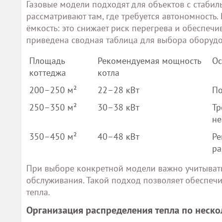
Газовые модели подходят для объектов с стабил
рассматривают там, где требуется автономность
ёмкость: это снижает риск перегрева и обеспеч
приведена сводная таблица для выбора оборуд
Площадь
Рекомендуемая мощность
Ос
коттеджа
котла
200–250 м²
22–28 кВт
По
250–350 м²
30–38 кВт
Тр
не
350–450 м²
40–48 кВт
Ре
ра
При выборе конкретной модели важно учитывать 
обслуживания. Такой подход позволяет обеспеч
тепла.
Организация распределения тепла по неск