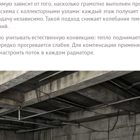
мую зависит от того, насколько грамотно выполнен пр
 схема с коллекторными узлами: каждый этаж получает
подачу независимо. Такой подход снижает колебания те
ний.
о учитывать естественную конвекцию: тепло поднимает
ередко прогревается слабее. Для компенсации примен
астроить поток в каждом радиаторе.