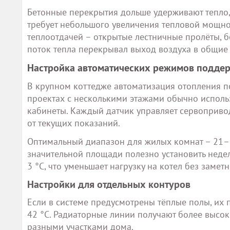
Бетонные перекрытия дольше удерживают тепло, 
требует небольшого увеличения тепловой мощно
теплоотдачей – открытые лестничные пролёты, 
поток тепла перекрывал выход воздуха в общие
Настройка автоматических режимов подде
В крупном коттедже автоматизация отопления по
проектах с несколькими этажами обычно использ
кабинеты. Каждый датчик управляет сервопривод
от текущих показаний.
Оптимальный диапазон для жилых комнат – 21–2
значительной площади полезно установить неде
3 °C, что уменьшает нагрузку на котел без замет
Настройки для отдельных контуров
Если в системе предусмотрены тёплые полы, их 
42 °C. Радиаторные линии получают более высок
разными участками дома.