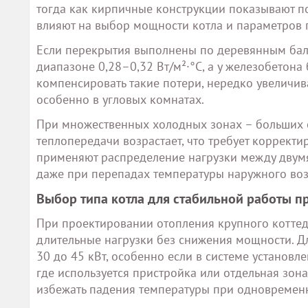
тогда как кирпичные конструкции показывают по
влияют на выбор мощности котла и параметров 
Если перекрытия выполнены по деревянным балк
диапазоне 0,28–0,32 Вт/м²·°C, а у железобетона 
компенсировать такие потери, нередко увеличи
особенно в угловых комнатах.
При множественных холодных зонах – больших 
теплопередачи возрастает, что требует корректи
применяют распределение нагрузки между двумя
даже при перепадах температуры наружного воз
Выбор типа котла для стабильной работы п
При проектировании отопления крупного коттед
длительные нагрузки без снижения мощности. Дл
30 до 45 кВт, особенно если в системе установл
где используется пристройка или отдельная зон
избежать падения температуры при одновременн