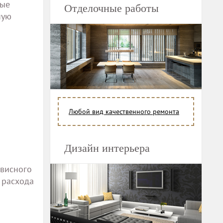
ные
Отделочные работы
ную
Любой вид качественного ремонта
Дизайн интерьера
рвисного
 расхода