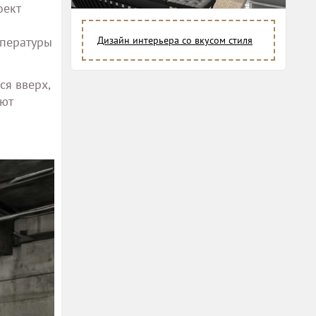
оект
мпературы
Дизайн интерьера со вкусом стиля
ся вверх,
яют