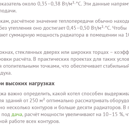
казатель около 0,35–0,38 Вт/м²·°C. Эти данные напря
подачи.
ам, расчётное значение теплопередачи обычно находи
без утепления оно достигает 0,45–0,50 Вт/м²·°C. Чтобы
вают суммарную мощность радиатора в помещении на 1
окнах, стеклянных дверях или широких торцах – коэф
ровки расчёта. В практических проектах для таких усло
 отопительными точками, что обеспечивает стабильны
духа.
ри высоких нагрузках
жа важно определить, какой котел способен выдержив
я зданий от 250 м² оптимально рассматривать оборудо
ено несколько контуров и больше десяти радиаторов. В 
а под
дача
, расчёт мощности увеличивают на 10–15 %, 
ой работе всех контуров.