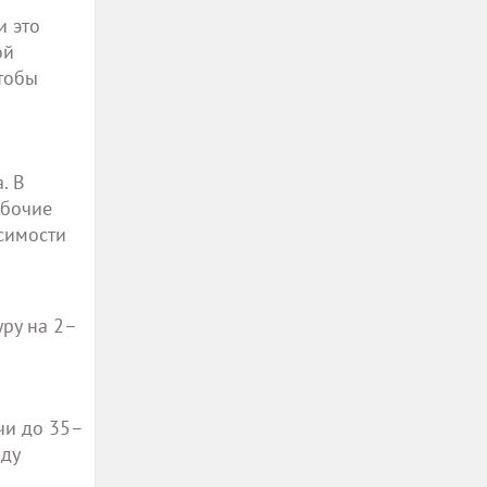
и это
ой
тобы
. В
абочие
исимости
уру на 2–
чи до 35–
жду