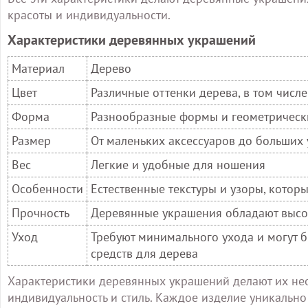
красоты и индивидуальности.
Характеристики деревянных украшений
Материал
Дерево
Цвет
Различные оттенки дерева, в том чис
Форма
Разнообразные формы и геометрическ
Размер
От маленьких аксессуаров до больших
Вес
Легкие и удобные для ношения
Особенности
Естественные текстуры и узоры, кото
Прочность
Деревянные украшения обладают высо
Уход
Требуют минимального ухода и могут 
средств для дерева
Характеристики деревянных украшений делают их не
индивидуальность и стиль. Каждое изделие уникально