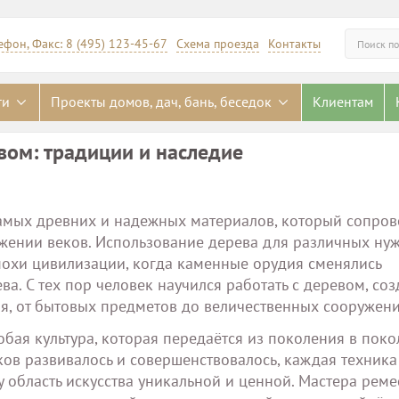
ефон, Факс: 8 (495) 123-45-67
Схема проезда
Контакты
Искать
ги
Проекты домов, дач, бань, беседок
Клиентам
вом: традиции и наследие
 самых древних и надежных материалов, который сопро
яжении веков. Использование дерева для различных ну
похи цивилизации, когда каменные орудия сменялись
ва. С тех пор человек научился работать с деревом, соз
я, от бытовых предметов до величественных сооружени
обая культура, которая передаётся из поколения в поко
ов развивалось и совершенствовалось, каждая техника
у область искусства уникальной и ценной. Мастера реме