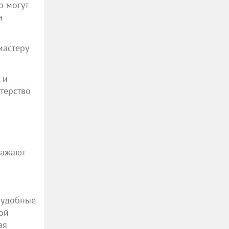
о могут
и
мастеру
 и
стерство
м
ражают
 удобные
ой
ая