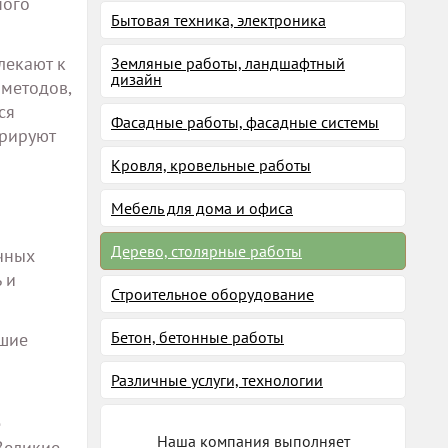
ного
Бытовая техника, электроника
лекают к
Земляные работы, ландшафтный
дизайн
 методов,
ся
Фасадные работы, фасадные системы
трируют
Кровля, кровельные работы
Мебель для дома и офиса
Дерево, столярные работы
чных
 и
Строительное оборудование
Бетон, бетонные работы
йшие
Различные услуги, технологии
е
Наша компания выполняет
Великие