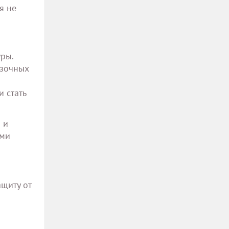
я не
ры.
азочных
 стать
 и
ими
ащиту от