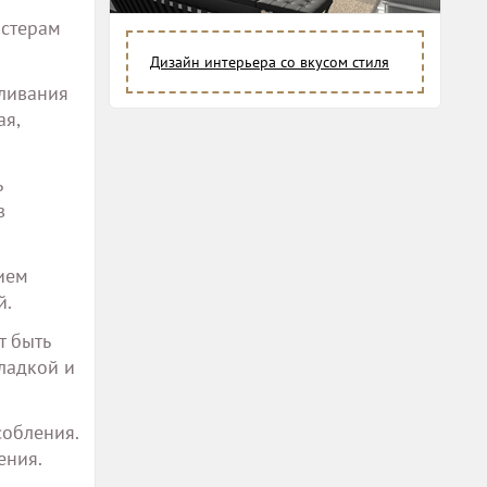
астерам
Дизайн интерьера со вкусом стиля
иливания
ая,
ь
в
ием
й.
т быть
ладкой и
собления.
ения.