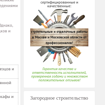
сертифицированные и
ведениями
качественные:
Однако,
дков и
строительные и отделочные работы
в Москве и Московской области от
профессионалов!
езцов и
Гарантия качества и
ответственность исполнителей,
проверенная годами и множеством
положительных отзывов!
вянной
шкафы и
Загородное строительство