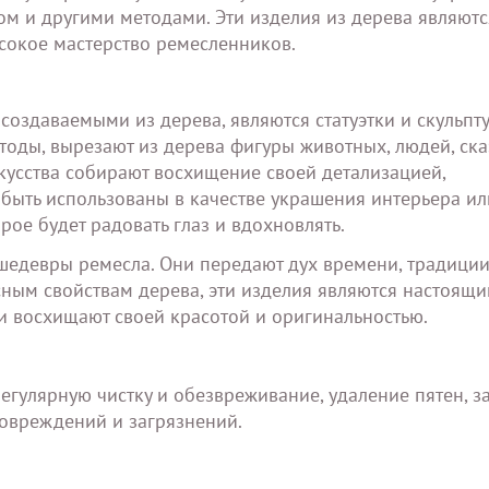
ом и другими методами. Эти изделия из дерева являютс
сокое мастерство ремесленников.
здаваемыми из дерева, являются статуэтки и скульпту
тоды, вырезают из дерева фигуры животных, людей, ск
скусства собирают восхищение своей детализацией,
быть использованы в качестве украшения интерьера или
ое будет радовать глаз и вдохновлять.
шедевры ремесла. Они передают дух времени, традиции
сным свойствам дерева, эти изделия являются настоящ
и восхищают своей красотой и оригинальностью.
гулярную чистку и обезвреживание, удаление пятен, з
повреждений и загрязнений.