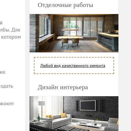
Отделочные работы
ый
олбы. Для
а котором
Любой вид качественного ремонта
гих
оздать
Дизайн интерьера
олжают