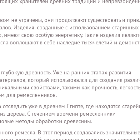
стоящих хранителей древних традиций и непревзойдён
вом не утрачены, они продолжают существовать и прив
алов. Изделия, созданные с использованием старинных
, имеют свою особую энергетику. Такие изделия являют
сла воплощают в себе наследие тысячелетий и демонс
глубокую древность. Уже на ранних этапах развития
атериалов, который использовался для создания разли
икальными свойствами, такими как прочность, легкость
ом для ремесленников.
отследить уже в древнем Египте, где находятся старе
из дерева. С течением времени ремесленники
новые методы обработки древесины.
ного ремесла. В этот период создавались значительны
замки, которые были полностью выполнены из дерева. 