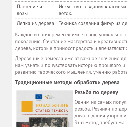
Плетение из
Искусство создания красивых
лозы
веток.
Лепка из дерева
Техника создания фигур из д
Каждое из этих ремесел имеет свою уникальность
поколению. Сочетание мастерства и креативност
дерева, которые приносят радость и впечатляют 
Деревянные ремесла имеют важное значение для
нам узнать и почувствовать историю прошлого и
развитию творческого мышления, умению работа
Традиционные методы обработки дерева
Резьба по дереву
Одним из самых попул
резьба. Резчики по де
для создания узоров 
Этот метод требует ма