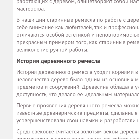
работающих с деревом, олицетворяют собой на
мастерства.
В наши дни старинные ремесла по работе с дере
себе внимание как любителей, так и профессион
отличаются особой эстетикой и неповторимостью
прекрасным примером того, как старинные реме
великолепие ручной работы.
История деревянного ремесла
История деревянного ремесла уходит корнями в 
человечества дерево было одним из основных м
предметов и сооружений. Древесина обладала ун
доступность, что делало ее идеальным материал
Первые проявления деревянного ремесла можно 
известные древнеримские предметы, сделанные 
усовершенствовали свои навыки и разработали 
Средневековье считается золотым веком деревян
архитектурные сооружения, такие как соборы и 