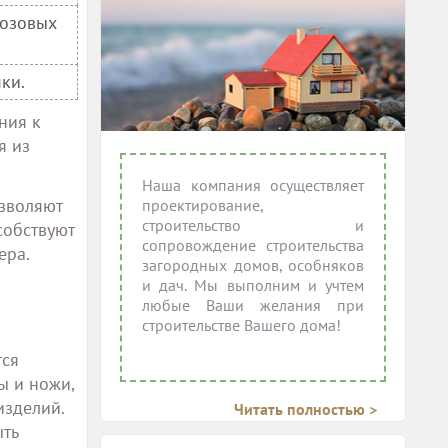
лозовых
ки.
ния к
я из
Наша компания осуществляет
зволяют
проектирование,
строительство и
собствуют
сопровождение строительства
ера.
загородных домов, особняков
и дач. Мы выполним и учтем
любые Ваши желания при
строительстве Вашего дома!
тся
ы и ножи,
изделий.
Читать полностью >
ыть