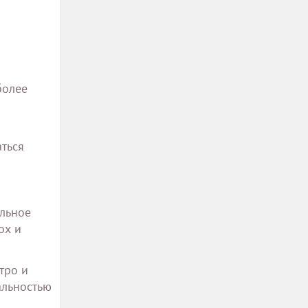
более
аться
альное
ох и
тро и
альностью