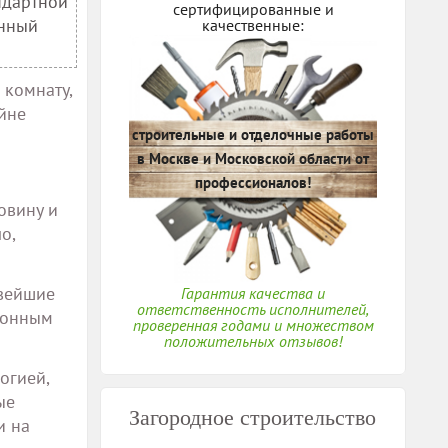
ндартной
сертифицированные и
енный
качественные:
 комнату,
йне
строительные и отделочные работы
в Москве и Московской области от
профессионалов!
овину и
о,
овейшие
Гарантия качества и
ответственность исполнителей,
ронным
проверенная годами и множеством
положительных отзывов!
огией,
ые
Загородное строительство
и на