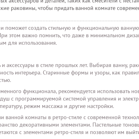
х аксессуаров и деталей, таких как смесители с неста
кие раковины, чтобы придать ванной комнате соврем
 поможет создать стильную и функциональную ванную
 При этом важно помнить, что даже в минимальном диза
ым для использования.
и аксессуары в стиле прошлых лет. Выбирая ванну, рак
ьность интерьера. Старинные формы и узоры, как правил
стью.
ременного функционала, рекомендуется использовать н
 душ с программируемой системой управления и элект
ературу, режим массажа и другие настройки.
и ванной комнаты в ретро-стиле с современной технол
транство декоративными элементами. Пастельные тонов
таются с элементами ретро-стиля и позволяют им выйт