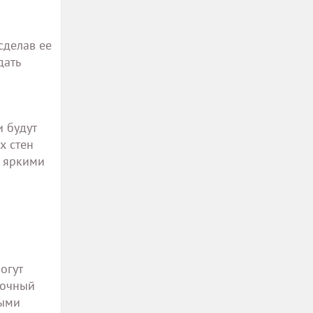
сделав ее
дать
и будут
х стен
с яркими
огут
лочный
ными