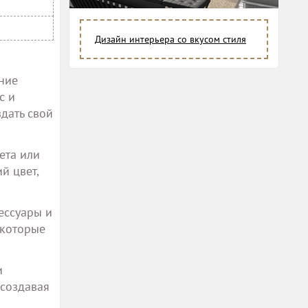
Дизайн интерьера со вкусом стиля
ние
с и
дать свой
ета или
й цвет,
ессуары и
 которые
и
 создавая