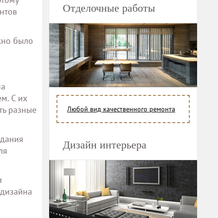
Отделочные работы
нтов
жно было
на
м. С их
ть разные
Любой вид качественного ремонта
здания
Дизайн интерьера
ля
и
 дизайна