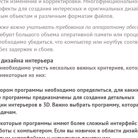
нести изменения и корректировки. Многофункционально
ффекты для создания интересных и оригинальных диза
зным объектам и различным форматам файлов.
акже важно учитывать требования по аппаратному обес
буют большого объема оперативной памяти или проце
обходимо убедиться, что компьютер или ноутбук соотв
без задержек и сбоев.
 дизайна интерьера
необходимо учесть несколько важных критериев, кот
 некоторые из них:
ором программы необходимо определиться, для каки
ые программы предназначены для создания детальных
ции интерьеров в 3D. Важно выбрать программу, котор
адачам.
которые программы имеют более сложный интерфейс
боты с компьютером. Если вы новичок в области дизай
остым интерфейсом и интуитивно понятными