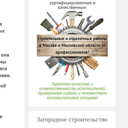
сертифицированные и
качественные:
е
ых
строительные и отделочные работы
в Москве и Московской области от
профессионалов!
 она
емы
яти
ржек.
Гарантия качества и
ной
ответственность исполнителей,
проверенная годами и множеством
положительных отзывов!
е
Загородное строительство