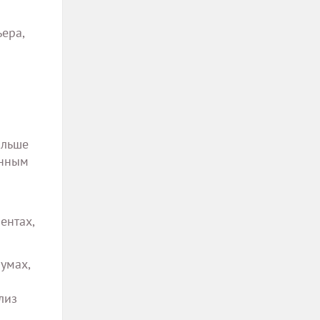
ера,
ольше
енным
ентах,
умах,
лиз