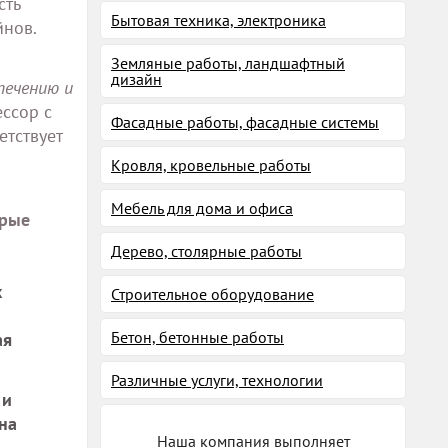
сть
Бытовая техника, электроника
йнов.
Земляные работы, ландшафтный
дизайн
печению и
ссор с
Фасадные работы, фасадные системы
етствует
Кровля, кровельные работы
Мебель для дома и офиса
орые
Дерево, столярные работы
х
Строительное оборудование
Бетон, бетонные работы
ая
Различные услуги, технологии
 и
на
Наша компания выполняет