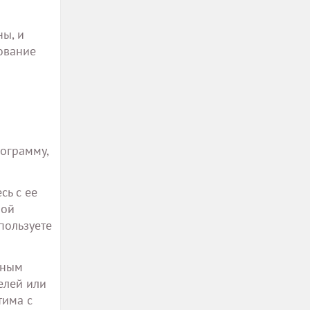
ы, и
ование
рограмму,
сь с ее
ной
пользуете
мным
елей или
тима с