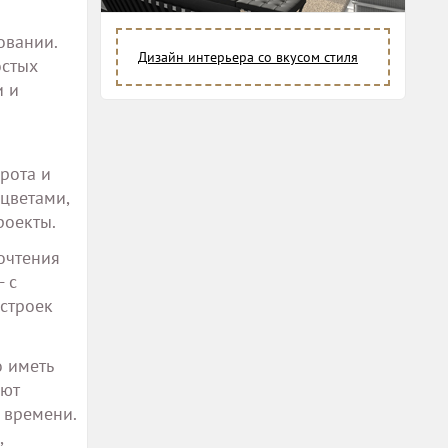
овании.
Дизайн интерьера со вкусом стиля
остых
и и
рота и
цветами,
роекты.
очтения
 с
строек
 иметь
яют
 времени.
,