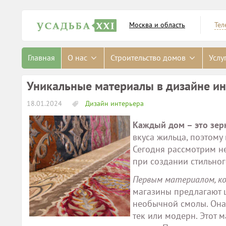
Москва и область
Тел
Главная
О нас
Строительство домов
Услу
Уникальные материалы в дизайне и
18.01.2024
Дизайн интерьера
Каждый дом – это зерк
вкуса жильца, поэтому
Сегодня рассмотрим н
при создании стильног
Первым материалом, ко
магазины предлагают 
необычной смолы. Она 
тек или модерн. Этот 