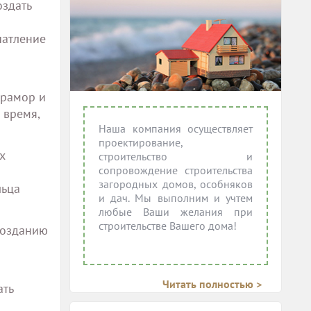
оздать
чатление
мрамор и
 время,
Наша компания осуществляет
проектирование,
х
строительство и
сопровождение строительства
загородных домов, особняков
льца
и дач. Мы выполним и учтем
любые Ваши желания при
строительстве Вашего дома!
 созданию
Читать полностью >
ать