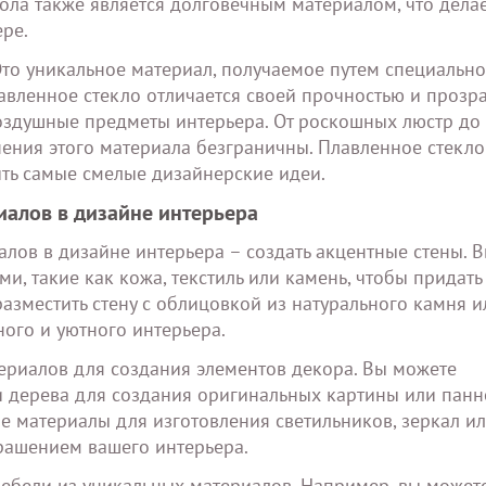
ола также является долговечным материалом, что делае
ре.
то уникальное материал, получаемое путем специальн
авленное стекло отличается своей прочностью и прозр
воздушные предметы интерьера. От роскошных люстр до
ния этого материала безграничны. Плавленное стекло
ить самые смелые дизайнерские идеи.
иалов в дизайне интерьера
лов в дизайне интерьера – создать акцентные стены. 
и, такие как кожа, текстиль или камень, чтобы придать
азместить стену с облицовкой из натурального камня и
ого и уютного интерьера.
ериалов для создания элементов декора. Вы можете
и дерева для создания оригинальных картины или панн
ые материалы для изготовления светильников, зеркал и
крашением вашего интерьера.
ебели из уникальных материалов. Например, вы можете