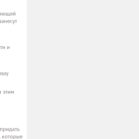
ляющей
нанесут
ти и
вашу
я этим
и
придать
, которые