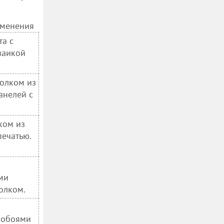
менения
та с
заикой
толком из
анелей с
ком из
печатью.
ми
олком.
 обоями