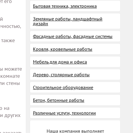
т его
Бытовая техника, электроника
ой
Земляные работы, ландшафтный
дизайн
ачностью,
Фасадные работы, фасадные системы
 также
Кровля, кровельные работы
Мебель для дома и офиса
Вы можете
Дерево, столярные работы
 комнате
ли стены
Строительное оборудование
Бетон, бетонные работы
о на
Различные услуги, технологии
ли других
Наша компания выполняет
 заказать