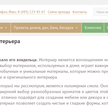
ефон, Факс: 8 (495) 123-45-67
Схема проезда
Контакты
Искать
ги
Проекты домов, дач, бань, беседок
Клиентам
нтерьера
ало его владельца.
Интерьер является воплощением ли
 выбор материалов, используемых в доме, играет важную
еобычные и уникальные материалы, которые можно пр
о и оригинального интерьера.
торый мы рассмотрим, является полимерная смола.
Онл
широкий выбор разнообразных ароматов и цветов этой
отлично подойдет для создания мебели или декора в с
материал позволяет создать чистые и гладкие формы, ко