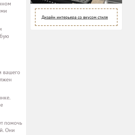
енном
ами
Дизайн интерьера со вкусом стиля
и
обую
м вашего
олжен
нке.
ые
ут помочь
й. Они