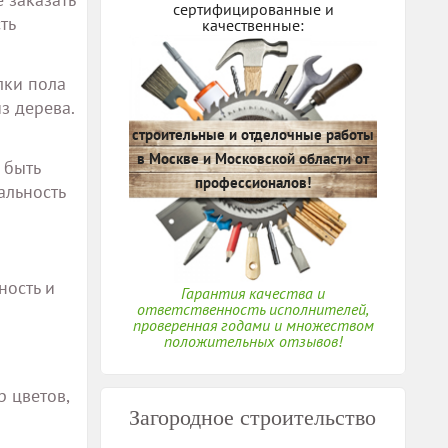
сертифицированные и
ть
качественные:
лки пола
з дерева.
строительные и отделочные работы
в Москве и Московской области от
 быть
профессионалов!
альность
ность и
Гарантия качества и
ответственность исполнителей,
проверенная годами и множеством
положительных отзывов!
 цветов,
Загородное строительство