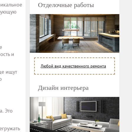
никальное
Отделочные работы
твующую
е
ость и
Любой вид качественного ремонта
ще ищут
о
й
Дизайн интерьера
. Это
егружать