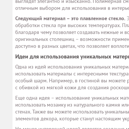
выглядят элегантно и изысканно. Полимерная см
отличным выбором для использования в интерье
Следующий материал – это плавленное стекло.
Э
обработки стекла при высоких температурах. Пл
благодаря чему позволяет создавать нежные и 
оригинальных столешниц – возможности примене
доступно в разных цветах, что позволяет воплот
Идеи для использования уникальных матер
Одна из идей использования уникальных материа
использовать материалы с интересными текстурам
особый шарм. Например, в гостиной вы можете р
с обивкой из мягкой кожи для создания роскошн
Еще одна идея – использование уникальных мат
использовать мозаику из натурального камня ил
стенах. Также вы можете использовать уникальн
элементов декора, которые станут настоящим у
Не менее интересной идеей является создание м