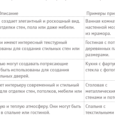
Описание
Примеры при
 создает элегантный и роскошный вид.
Ванная комна
тделки стен, пола или даже мебели.
настенной мо
из мрамора.
и имеют интересный текстурный
Гостиная с по
зованы для создания стильных стен или
деревянных п
размерами.
ью могут создавать потрясающие
Кухня с фарту
 быть использованы для создания
стекла с фото
льных дверей.
ет интерьеру современный и стильный
Столовая с
для отделки стен, потолков, мебели или
металлически
стенами и пот
ую и теплую атмосферу. Они могут быть
Спальня с
в спальне или гостиной.
текстильными