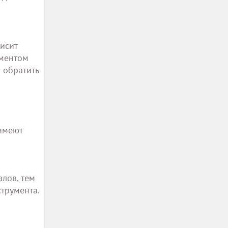
исит
ументом
 обратить
 имеют
лов, тем
трумента.