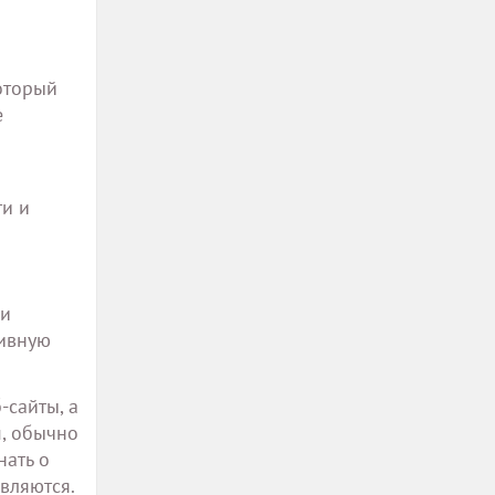
оторый
е
ти и
 и
тивную
-сайты, а
, обычно
нать о
вляются.