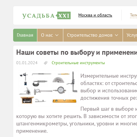
Москва и область
Тел
Главная
О нас
Строительство домов
Услу
Наши советы по выбору и применен
01.01.2024
Строительные инструменты
Измерительные инстру
областях: от строител
выбор и использовани
достижения точных рез
Первый шаг в выборе 
которую вы хотите решить. В зависимости от это
штангенмикрометры, угольники, уровни и многие
применение.