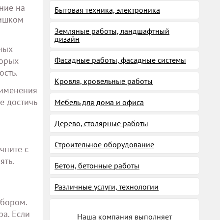
ние на
Бытовая техника, электроника
лишком
Земляные работы, ландшафтный
дизайн
ных
торых
Фасадные работы, фасадные системы
ость.
Кровля, кровельные работы
рименения
е достичь
Мебель для дома и офиса
Дерево, столярные работы
Строительное оборудование
чните с
ять.
Бетон, бетонные работы
Различные услуги, технологии
ыбором.
а. Если
Наша компания выполняет