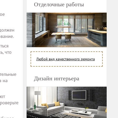
Отделочные работы
кое
 должен
ование.
ться
ь, что
Любой вид качественного ремонта
тельные
Дизайн интерьера
а на
яют
Проверьте