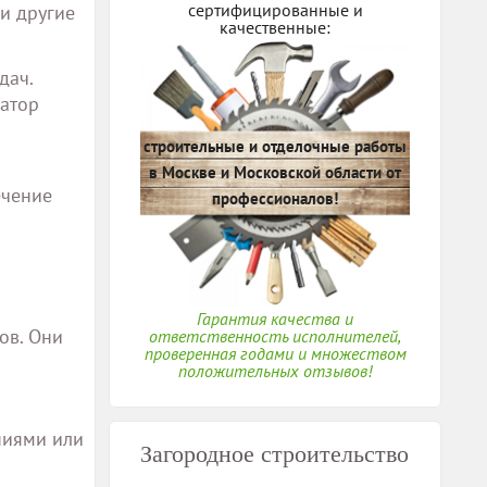
сертифицированные и
и другие
качественные:
дач.
катор
строительные и отделочные работы
в Москве и Московской области от
ечение
профессионалов!
Гарантия качества и
ов. Они
ответственность исполнителей,
проверенная годами и множеством
положительных отзывов!
ниями или
Загородное строительство