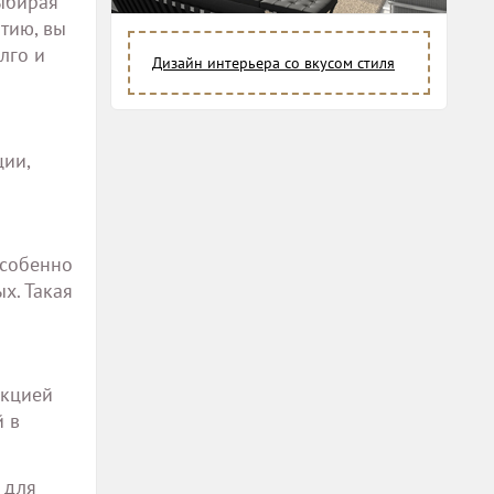
ыбирая
тию, вы
лго и
Дизайн интерьера со вкусом стиля
ции,
особенно
х. Такая
нкцией
й в
 для