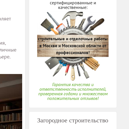
сертифицированные и
качественные:
оляет
строительные и отделочные работы
ия,
в Москве и Московской области от
зличные
профессионалов!
ьере.
Гарантия качества и
ответственность исполнителей,
проверенная годами и множеством
положительных отзывов!
Загородное строительство