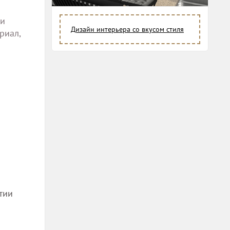
и
Дизайн интерьера со вкусом стиля
риал,
тии