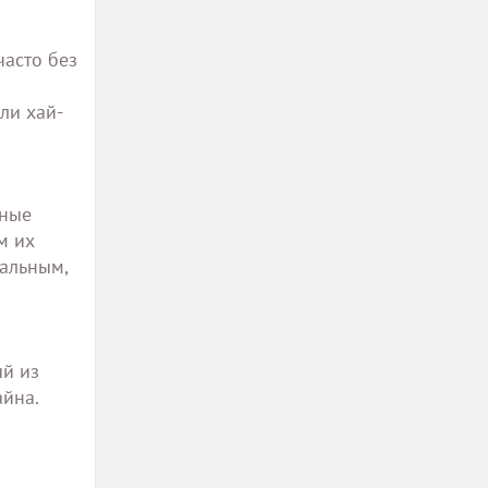
часто без
ли хай-
нные
м их
нальным,
ый из
йна.