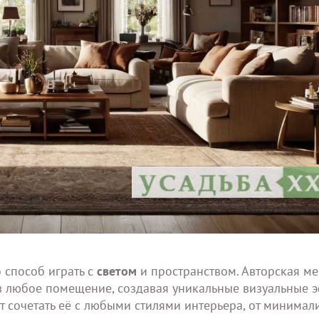
о способ играть с
светом
и пространством. Авторская ме
в любое помещение, создавая уникальные визуальные 
 сочетать её с любыми стилями интерьера, от минимал