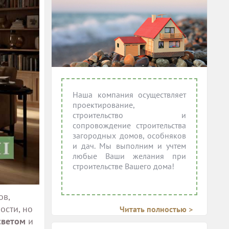
Наша компания осуществляет
проектирование,
строительство и
сопровождение строительства
загородных домов, особняков
и дач. Мы выполним и учтем
любые Ваши желания при
строительстве Вашего дома!
ов,
ости, но
Читать полностью >
светом
и