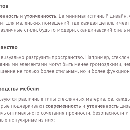
нтов
енность
и
утонченность
. Ее минималистичный дизайн, 
ит для маленьких помещений, где каждая деталь имеет
азличные стили, будь то модерн, скандинавский стиль и
ранство
визуально разгрузить пространство. Например, стекля
вянными элементами могут быть менее громоздкими, че
ещение не только более стильным, но и более функцио
водства мебели
льзуются различные типы стеклянных материалов, кажд
торые подчеркивают
современность
и
утонченность
диза
чь оптимального сочетания прочности, безопасности и
мые популярные из них: