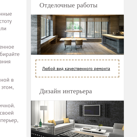
Отделочные работы
янные
стоту
или
ленное
ыбирайте
ания
Любой вид качественного ремонта
нной в
 этом,
Дизайн интерьера
ичной.
 своей
терьер,