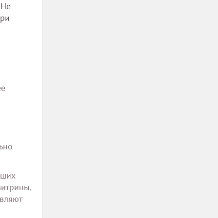
 Не
При
ее
льно
ьших
витрины,
авляют