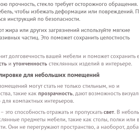
ою прочность, стекло требует осторожного обращения.
ебель, чтобы избежать деформации или повреждений. 
ся инструкций по безопасности.
от жира или других загрязнений используйте мягкие
зивных частиц. Это поможет сохранить целостность
ит долговечность вашей мебели и поможет сохранить 
сть
и
утонченность
стеклянных изделий в интерьере.
блировке для небольших помещений
мещений могут стать не только стильным, но и
тва, такие как
прозрачность
, дают возможность визуа
о для компактных интерьеров.
– это способность отражать и пропускать
свет
. В небол
клянные предметы мебели, такие как столы, полки или 
ти. Они не перегружают пространство, а наоборот, доб