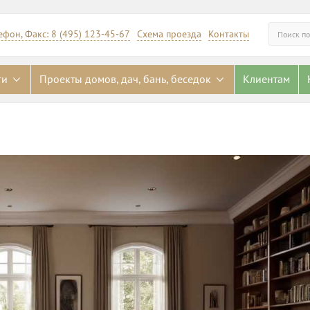
ефон, Факс: 8 (495) 123-45-67
Схема проезда
Контакты
Искать
ги
Проекты домов, дач, бань, беседок
Клиентам