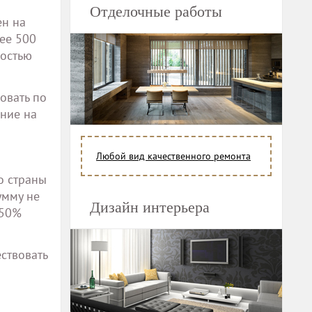
Отделочные работы
ен на
ее 500
ностью
овать по
ение на
Любой вид качественного ремонта
о страны
умму не
Дизайн интерьера
 50%
ствовать