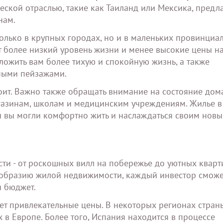
ческой отраслью, такие как Таиланд или Мексика, предл
нам.
олько в крупных городах, но и в маленьких провинциа
т более низкий уровень жизни и менее высокие цены на
дложить вам более тихую и спокойную жизнь, а также
ными пейзажами.
оит. Важно также обращать внимание на состояние дом
магазинам, школам и медицинским учреждениям. Жилье 
бы вы могли комфортно жить и наслаждаться своим нов
и - от роскошных вилл на побережье до уютных кварт
ообразию жилой недвижимости, каждый инвестор сможе
и бюджет.
т привлекательные цены. В некоторых регионах стран
 в Европе. Более того, Испания находится в процессе