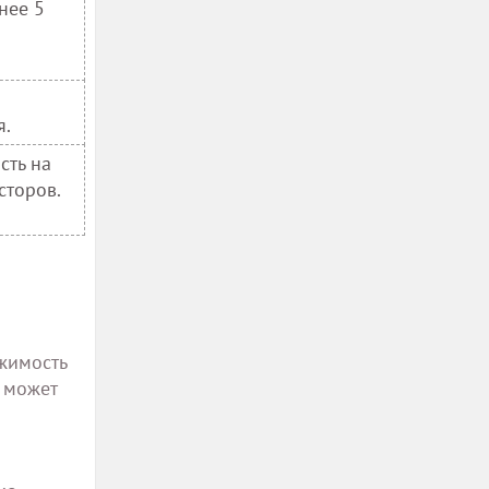
нее 5
о
я.
сть на
сторов.
жимость
р может