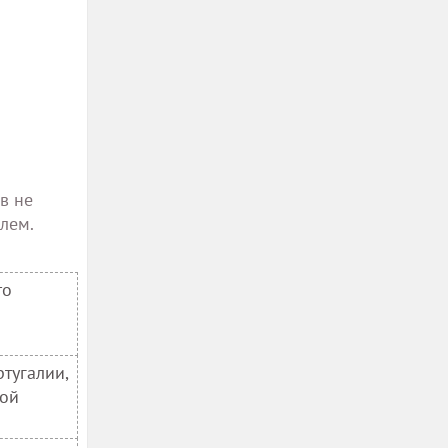
в не
лем.
то
тугалии,
кой