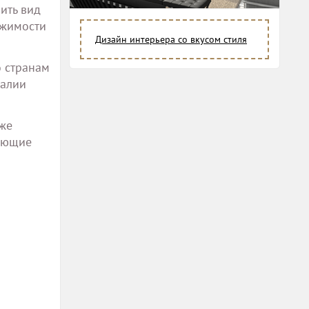
ить вид
ижимости
Дизайн интерьера со вкусом стиля
 странам
галии
кже
дающие