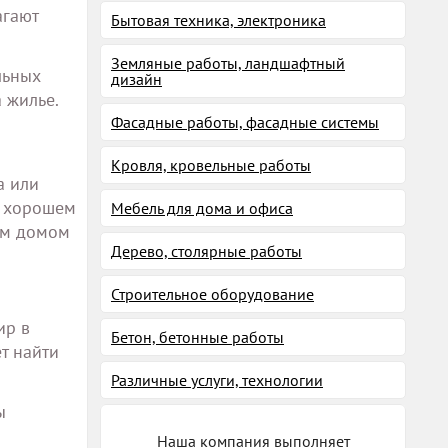
агают
Бытовая техника, электроника
Земляные работы, ландшафтный
льных
дизайн
 жилье.
Фасадные работы, фасадные системы
Кровля, кровельные работы
а или
в хорошем
Мебель для дома и офиса
ым домом
Дерево, столярные работы
Строительное оборудование
ир в
Бетон, бетонные работы
т найти
Различные услуги, технологии
ы
Наша компания выполняет