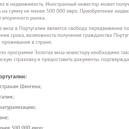
ях в недвижимость. Иностранный инвестор может получ
ь на сумму не менее 500 000 евро. Приобретение недв
т вторичного рынка.
виза в Португалии является свобода передвижения по
ения срока, возможность получения гражданства Порту
о проживания в стране.
и по программе Золотая виза инвестору необходимо та
нскую страховку и предоставить документы, подтверж
ортугалии:
странам Шенгена;
галии;
 натурализацию;
ане;
енее 500 000 евро;