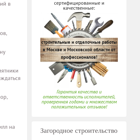
сертифицированные и
ий в
качественные:
ов,
строительные и отделочные работы
в Москве и Московской области от
ну
профессионалов!
мятники
аждаться
Гарантия качества и
ор,
ответственность исполнителей,
проверенная годами и множеством
положительных отзывов!
илл на
Загородное строительство