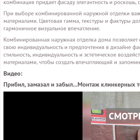
комбинация придает фасаду элегантность и роскошь, 
При выборе комбинированной наружной отделки важ
материалами. Цветовая гамма, текстуры и фактуры дол
гармоничное визуальное впечатление.
Комбинированная наружная отделка дома позволяет 
свою индивидуальность и предпочтения в дизайне фа
стильность, индивидуальность и эстетическое воздейс
материалами, чтобы создать впечатляющий и запоми
Видео:
Прибил, замазал и забыл...Монтаж клинкерных 
СМОТР