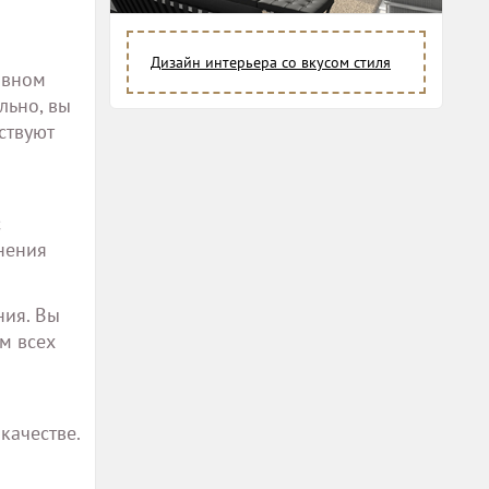
Дизайн интерьера со вкусом стиля
ивном
льно, вы
ствуют
с
нения
ния. Вы
м всех
качестве.