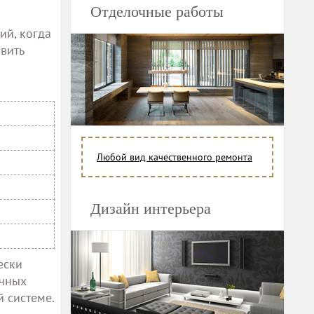
Отделочные работы
ий, когда
вить
Любой вид качественного ремонта
Дизайн интерьера
ески
ичных
 системе.