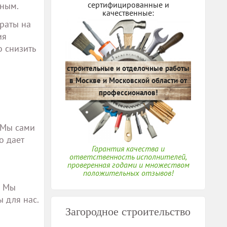
сертифицированные и
дным.
качественные:
траты на
ия
о снизить
строительные и отделочные работы
в Москве и Московской области от
профессионалов!
 Мы сами
о дает
Гарантия качества и
ответственность исполнителей,
проверенная годами и множеством
положительных отзывов!
. Мы
 для нас.
Загородное строительство