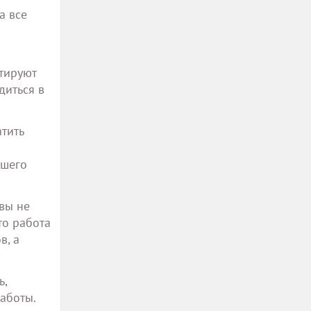
а все
тируют
диться в
тить
ашего
 вы не
то работа
в, а
ь,
аботы.