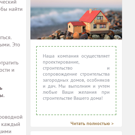
рческий
обы найти
ться.
ыми. Это
Наша компания осуществляет
проектирование,
тратить
строительство и
ости и
сопровождение строительства
загородных домов, особняков
и дач. Мы выполним и учтем
ь
любые Ваши желания при
ы.
строительстве Вашего дома!
проводной
Читать полностью >
а каждый
ьшими