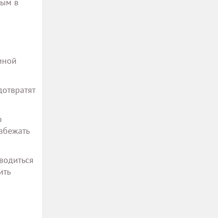
ным в
иной
дотвратят
о
збежать
водиться
ить