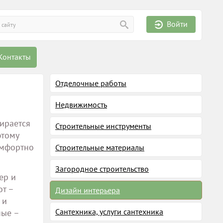
Войти
Контакты
Отделочные работы
Недвижимость
ирается
Строительные инструменты
этому
омфортно
Строительные материалы
Загородное строительство
ер и
от –
Дизайн интерьера
 и
Сантехника, услуги сантехника
ные –