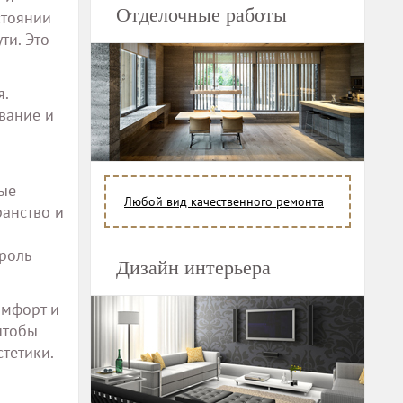
Отделочные работы
стоянии
ти. Это
я.
вание и
ные
Любой вид качественного ремонта
ранство и
роль
Дизайн интерьера
омфорт и
чтобы
тетики.