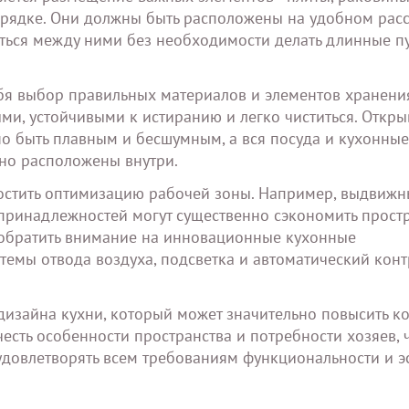
орядке. Они должны быть расположены на удобном рас
аться между ними без необходимости делать длинные пу
бя выбор правильных материалов и элементов хранени
и, устойчивыми к истиранию и легко чиститься. Откры
 быть плавным и бесшумным, а вся посуда и кухонные
но расположены внутри.
остить оптимизацию рабочей зоны. Например, выдвиж
принадлежностей могут существенно сэкономить прост
т обратить внимание на инновационные кухонные
темы отвода воздуха, подсветка и автоматический конт
дизайна кухни, который может значительно повысить к
честь особенности пространства и потребности хозяев, 
 удовлетворять всем требованиям функциональности и эс