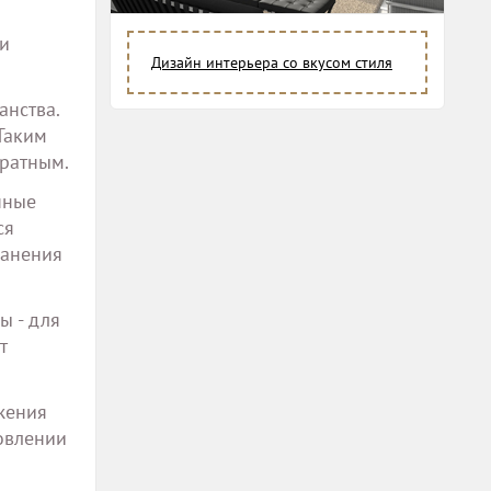
 и
Дизайн интерьера со вкусом стиля
анства.
Таким
уратным.
нные
ся
ранения
ы - для
т
жения
овлении