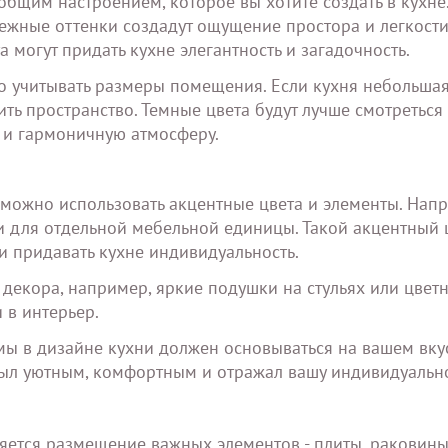
общим настроением, которое вы хотите создать в кухне
ежные оттенки создадут ощущение простора и легкости,
 могут придать кухне элегантность и загадочность.
 учитывать размеры помещения. Если кухня небольшая,
ить пространство. Темные цвета будут лучше смотреться
ю и гармоничную атмосферу.
 можно использовать акцентные цвета и элементы. Нап
и для отдельной мебельной единицы. Такой акцентный 
и придавать кухне индивидуальность.
декора, например, яркие подушки на стульях или цвет
 в интерьер.
мы в дизайне кухни должен основываться на вашем вку
был уютным, комфортным и отражал вашу индивидуально
ется размещение важных элементов - плиты, раковины