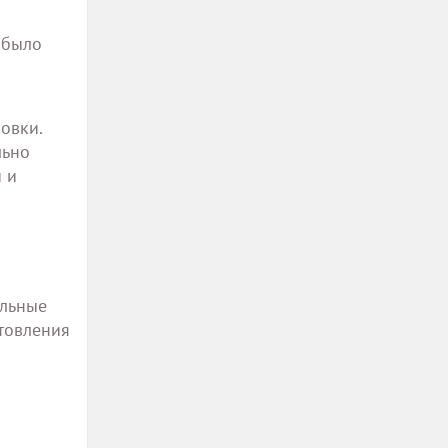
 было
овки.
льно
 и
ельные
отовления
я