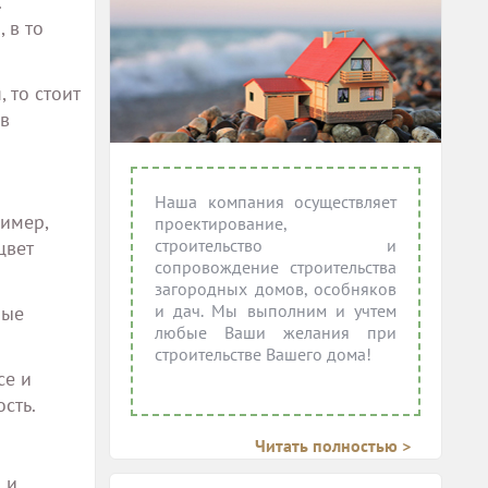
.
 в то
 то стоит
 в
Наша компания осуществляет
ример,
проектирование,
строительство и
цвет
сопровождение строительства
загородных домов, особняков
и дач. Мы выполним и учтем
ные
любые Ваши желания при
строительстве Вашего дома!
се и
сть.
Читать полностью >
 и