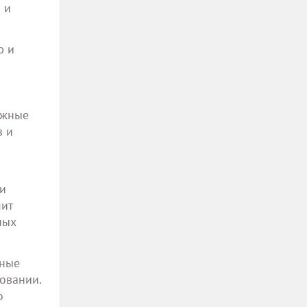
 и
ю и
ижные
в и
и
мит
ных
нные
овании.
о