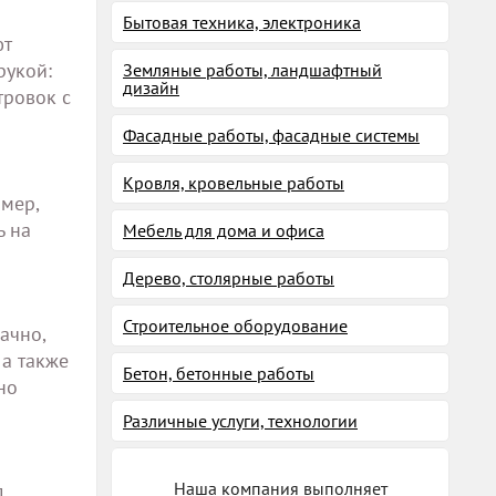
Бытовая техника, электроника
ют
рукой:
Земляные работы, ландшафтный
дизайн
тровок с
Фасадные работы, фасадные системы
Кровля, кровельные работы
мер,
ь на
Мебель для дома и офиса
Дерево, столярные работы
Строительное оборудование
ачно,
а также
Бетон, бетонные работы
но
Различные услуги, технологии
Наша компания выполняет
д