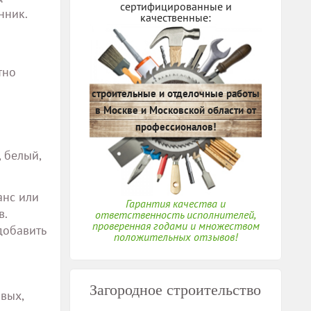
сертифицированные и
нник.
качественные:
тно
строительные и отделочные работы
в Москве и Московской области от
профессионалов!
 белый,
анс или
Гарантия качества и
в.
ответственность исполнителей,
проверенная годами и множеством
добавить
положительных отзывов!
Загородное строительство
вых,